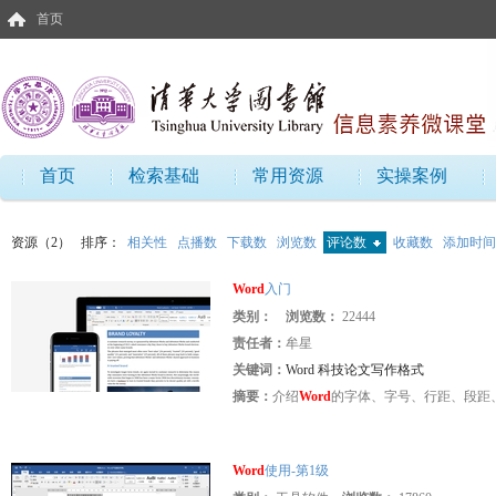
首页
首页
检索基础
常用资源
实操案例
资源（2）
排序：
相关性
点播数
下载数
浏览数
评论数
收藏数
添加时间
Word
入门
类别：
浏览数：
22444
责任者：
牟星
关键词：
Word 科技论文写作格式
摘要：
介绍
Word
的字体、字号、行距、段距
Word
使用-第1级