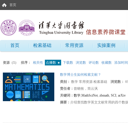
首页
首页
检索基础
常用资源
实操案例
资源（1）
排序：
相关性
点播数
下载数
浏览数
评论数
收藏数
添加时间
数学博士生如何检索文献？
类别：
数学 常用资源 检索基础
浏览数：
6
责任者：
曾晓牧，简云沨
关键词：
数学
,
MathSciNet
,
zbmath
,
SCI
,
arXiv
摘要：
介绍查找数学英文文献常用的四个数