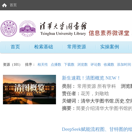
首页
首页
检索基础
常用资源
实操案例
资源（101）
排序：
相关性
点播数
下载数
浏览数
评论数
收藏数
添加时间
新生速戳！清图概览 NEW！
类别：
常用资源 所有学科
浏览
责任者：
花芳，刘敬晗
关键词：
清华大学图书馆
,
历史
,
空
摘要：
简要介绍清华大学图书馆的
DeepSeek赋能流程图、甘特图的