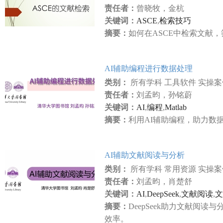
责任者：
曾晓牧，金杭
关键词：
ASCE
,
检索技巧
摘要：
如何在ASCE中检索文献
AI辅助编程进行数据处理
类别：
所有学科 工具软件 实操
责任者：
刘孟昀，孙铭蔚
关键词：
AI
,
编程
,
Matlab
摘要：
利用AI辅助编程，助力数
AI辅助文献阅读与分析
类别：
所有学科 常用资源 实操
责任者：
刘孟昀，肖楚舒
关键词：
AI
,
DeepSeek
,
文献阅读
,
文
摘要：
DeepSeek助力文献阅
效率。