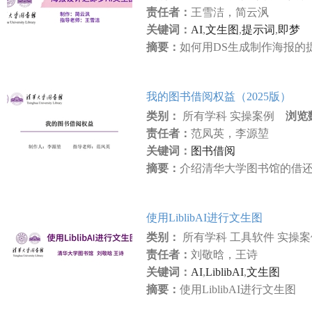
责任者：
王雪洁，简云沨
关键词：
AI
,
文生图
,
提示词
,
即梦
摘要：
如何用DS生成制作海报的
我的图书借阅权益（2025版）
类别：
所有学科 实操案例
浏览
责任者：
范凤英，李源堃
关键词：
图书借阅
摘要：
介绍清华大学图书馆的借
使用LiblibAI进行文生图
类别：
所有学科 工具软件 实操
责任者：
刘敬晗，王诗
关键词：
AI
,
LiblibAI
,
文生图
摘要：
使用LiblibAI进行文生图