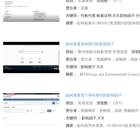
类别：
实操案例
浏览数：
35772
责任者：
孟颖
关键词：
代检代查
,
检索证明
,
JCR
,
影响因子
,
分
摘要：
如何检索SCI和SSCI来源期刊的影响
如何查看某种期刊的影响因子
类别：
图书情报与档案管理 常用资源
浏览
责任者：
责任者： 视频脚本：曾晓牧，高静
关键词：
影响因子
,
JCR
摘要：
...期刊Energy and Environmental 
如何查看某个学科期刊的影响因子
类别：
常用资源
浏览数：
12853
责任者：
视频脚本：曾晓牧，高静; 视频制作
关键词：
影响因子
,
JCR
摘要：
如何按学科查看，SCI和SSCI收录期