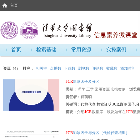
首页
首页
检索基础
常用资源
实操案例
资源（4）
排序：
相关性
点播数
下载数
浏览数
评论数
收藏数
添加时间
JCR
影响因子及分区
类别：
理学 工学 常用资源 实操案例
浏览
责任者：
肖萌萌
关键词：
代检代查
,
检索证明
,
JCR
,
影响因子
,
分
摘要：
介绍
JCR
数据库，以及如何在
JCR
数
JCR
影响因子与分区（代检代查培训）